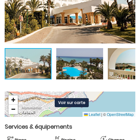
+
Voir sur carte
−
Leaflet
|
©
OpenStreetMap
Services & équipements