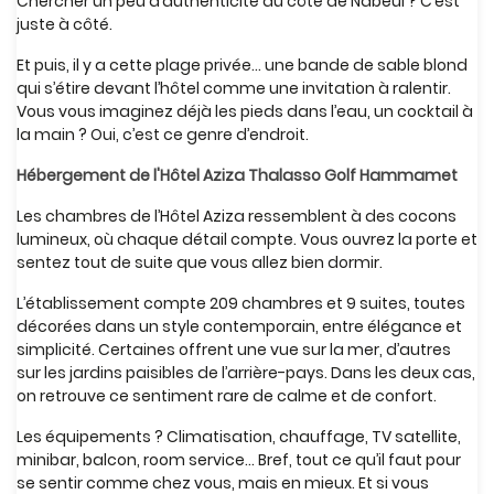
Chercher un peu d’authenticité du côté de Nabeul ? C’est
juste à côté.
Et puis, il y a cette plage privée… une bande de sable blond
qui s’étire devant l’hôtel comme une invitation à ralentir.
Vous vous imaginez déjà les pieds dans l’eau, un cocktail à
la main ? Oui, c’est ce genre d’endroit.
Hébergement de l'Hôtel Aziza Thalasso Golf Hammamet
Les chambres de l’Hôtel Aziza ressemblent à des cocons
lumineux, où chaque détail compte. Vous ouvrez la porte et
sentez tout de suite que vous allez bien dormir.
L’établissement compte 209 chambres et 9 suites, toutes
décorées dans un style contemporain, entre élégance et
simplicité. Certaines offrent une vue sur la mer, d’autres
sur les jardins paisibles de l’arrière-pays. Dans les deux cas,
on retrouve ce sentiment rare de calme et de confort.
Les équipements ? Climatisation, chauffage, TV satellite,
minibar, balcon, room service… Bref, tout ce qu’il faut pour
se sentir comme chez vous, mais en mieux. Et si vous