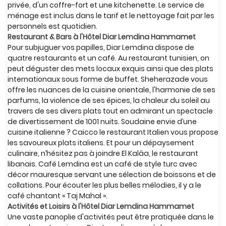
privée, d'un coffre-fort et une kitchenette. Le service de
ménage est inclus dans le tarif et le nettoyage fait par les
personnels est quotidien.
Restaurant & Bars à l'Hôtel Diar Lemdina Hammamet
Pour subjuguer vos papilles, Diar Lemdina dispose de
quatre restaurants et un café. Au restaurant tunisien, on
peut déguster des mets locaux exquis ainsi que des plats
internationaux sous forme de buffet. Sheherazade vous
offre les nuances de la cuisine orientale, l'harmonie de ses
parfums, la violence de ses épices, la chaleur du soleil au
travers de ses divers plats tout en admirant un spectacle
de divertissement de 1001 nuits. Soudaine envie d’une
cuisine italienne ? Caicco le restaurant Italien vous propose
les savoureux plats italiens. Et pour un dépaysement
culinaire, n’hésitez pas à joindre El Kalâa, le restaurant
libanais. Café Lemdina est un café de style turc avec
décor mauresque servant une sélection de boissons et de
collations. Pour écouter les plus belles mélodies, il y a le
café chantant « Taj Mahal ».
Activités et Loisirs à l'Hôtel Diar Lemdina Hammamet
Une vaste panoplie d'activités peut être pratiquée dans le