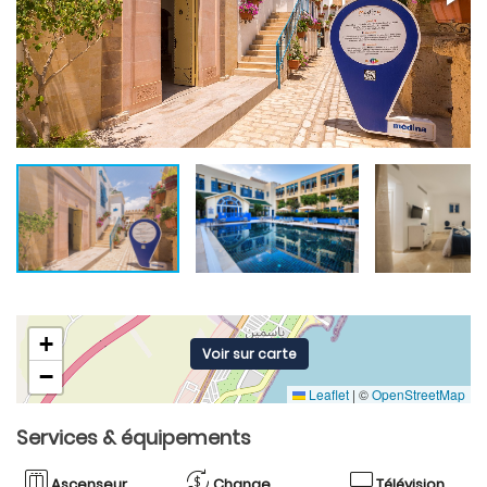
+
Voir sur carte
−
Leaflet
|
©
OpenStreetMap
Services & équipements
Ascenseur
Change
Télévision