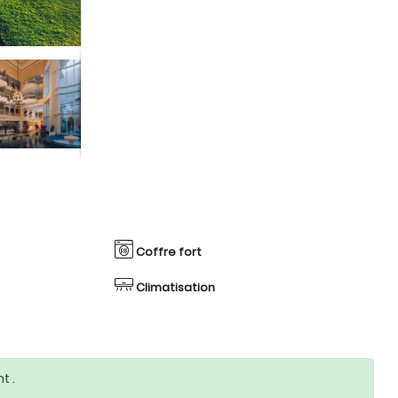
Coffre fort
Climatisation
t .