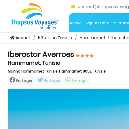
contact@thapsusvoyag
Accueil
Séjours Hôtels
Promo
Accueil
Hôtels en Tunisie
Hammamet
Iberosta
Iberostar Averroes
Hammamet, Tunisie
Marina Hammamet Tunisie, Hammamet 8052, Tunisie
Partager
Partager
Partager