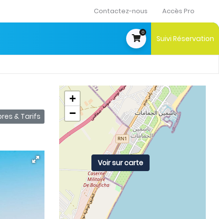
Contactez-nous
Accès Pro
0
Suivi Réservation
t
+
−
es & Tarifs
Voir sur carte