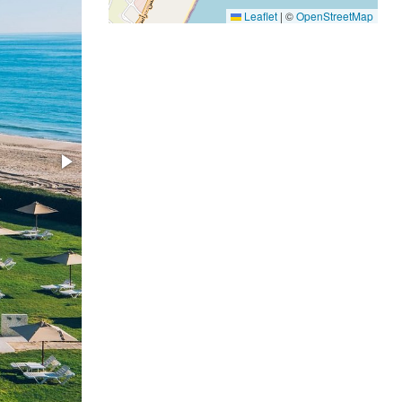
Leaflet
|
©
OpenStreetMap