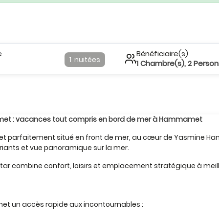
e
Bénéficiaire(s)
1
nuitées
1
Chambre(s),
2
Person
mamet : vacances tout compris en bord de mer à Hammamet
amet parfaitement situé en front de mer, au cœur de Yasmine H
uriants et vue panoramique sur la mer.
ostar combine confort, loisirs et emplacement stratégique à mei
et un accès rapide aux incontournables :