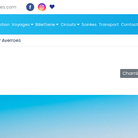
es.com
tion
Voyages
Billetterie
Circuits
Soirées
Transport
Contac
r Averroes
Chambr