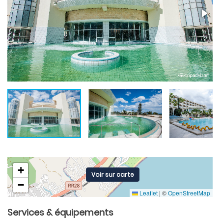
+
Voir sur carte
−
Leaflet
|
©
OpenStreetMap
Services & équipements