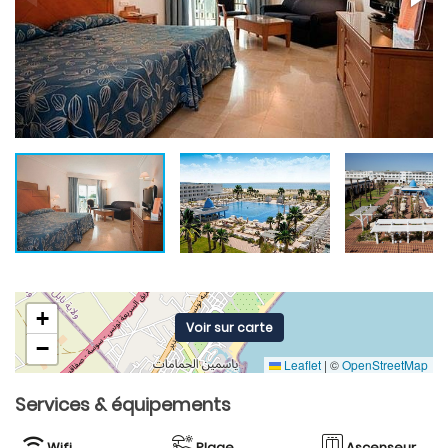
+
Voir sur carte
−
Leaflet
|
©
OpenStreetMap
Services & équipements
Wifi
Plage
Ascenseur