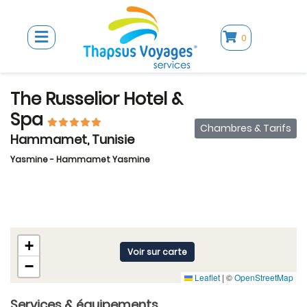
0
The Russelior Hotel &
Spa
Chambres & Tarifs
Hammamet, Tunisie
Yasmine - Hammamet Yasmine
+
Voir sur carte
−
Leaflet
|
©
OpenStreetMap
Services & équipements