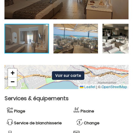
+
Voir sur carte
−
Leaflet
|
©
OpenStreetMap
Services & équipements
Plage
Piscine
Service de blanchisserie
Change