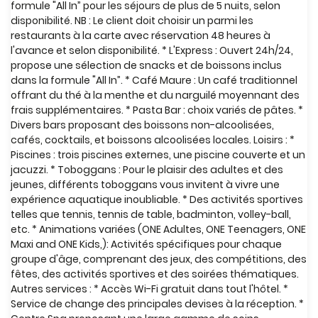
formule "All In” pour les séjours de plus de 5 nuits, selon
disponibilité. NB : Le client doit choisir un parmi les
restaurants à la carte avec réservation 48 heures à
l'avance et selon disponibilité. * L'Express : Ouvert 24h/24,
propose une sélection de snacks et de boissons inclus
dans la formule "All In”. * Café Maure : Un café traditionnel
offrant du thé à la menthe et du narguilé moyennant des
frais supplémentaires. * Pasta Bar : choix variés de pâtes. *
Divers bars proposant des boissons non-alcoolisées,
cafés, cocktails, et boissons alcoolisées locales. Loisirs : *
Piscines : trois piscines externes, une piscine couverte et un
jacuzzi. * Toboggans : Pour le plaisir des adultes et des
jeunes, différents toboggans vous invitent à vivre une
expérience aquatique inoubliable. * Des activités sportives
telles que tennis, tennis de table, badminton, volley-ball,
etc. * Animations variées (ONE Adultes, ONE Teenagers, ONE
Maxi and ONE Kids,): Activités spécifiques pour chaque
groupe d'âge, comprenant des jeux, des compétitions, des
fêtes, des activités sportives et des soirées thématiques.
Autres services : * Accès Wi-Fi gratuit dans tout l'hôtel. *
Service de change des principales devises à la réception. *