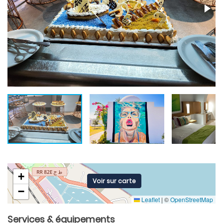
+
Voir sur carte
−
Leaflet
|
©
OpenStreetMap
Services & équipements