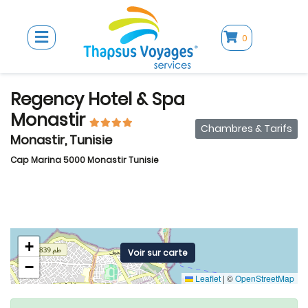
0
Regency Hotel & Spa
Monastir
Chambres & Tarifs
Monastir, Tunisie
Cap Marina 5000 Monastir Tunisie
+
Voir sur carte
−
Leaflet
|
©
OpenStreetMap