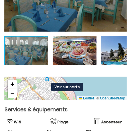
+
Voir sur carte
−
Leaflet
|
©
OpenStreetMap
Services & équipements
Wifi
Plage
Ascenseur