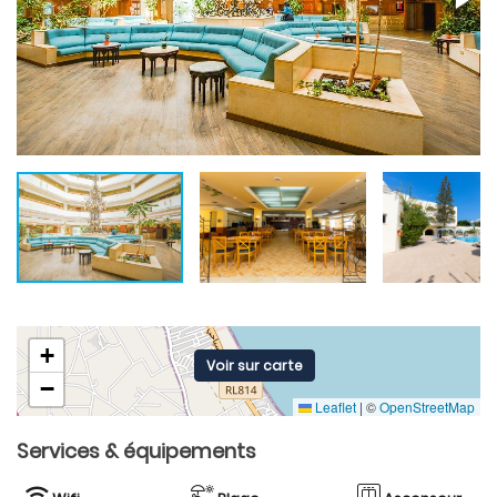
+
Voir sur carte
−
Leaflet
|
©
OpenStreetMap
Services & équipements