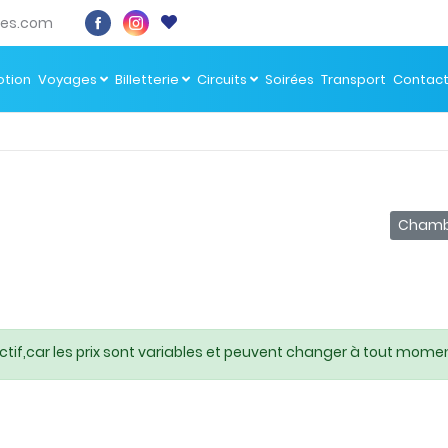
es.com
tion
Voyages
Billetterie
Circuits
Soirées
Transport
Contac
Chambr
ctif,car les prix sont variables et peuvent changer à tout momen