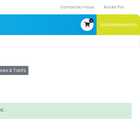
Contactez-nous
Accès Pro
0
Suivi Réservation
t
es & Tarifs
t .