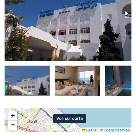
+
Voir sur carte
−
Leaflet
|
©
OpenStreetMap