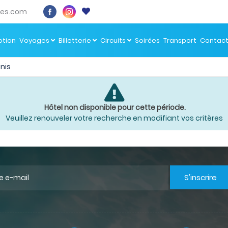
es.com
tion
Voyages
Billetterie
Circuits
Soirées
Transport
Contac
nis
Hôtel non disponible pour cette période.
Veuillez renouveler votre recherche en modifiant vos critères
S'inscrire