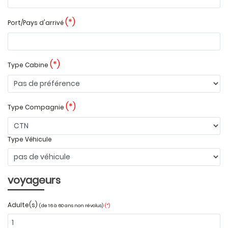
(*)
Port/Pays d'arrivé
(*)
Type Cabine
(*)
Type Compagnie
Type Véhicule
voyageurs
Adulte(s)
(de 16 à 60 ans non révolus)
(*)