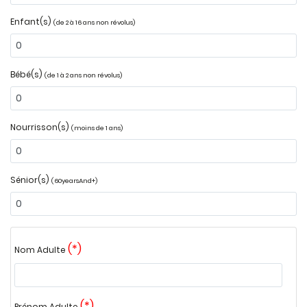
Enfant(s)
(de 2 à 16 ans non révolus)
Bébé(s)
(de 1 à 2 ans non révolus)
Nourrisson(s)
(moins de 1 ans)
Sénior(s)
(60yearsAnd+)
(*)
Nom Adulte
(*)
Prénom Adulte