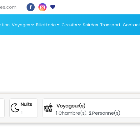
es.com
tion
Voyages
Billetterie
Circuits
Soirées
Transport
Contac
Nuits
Voyageur(s)
1
1
Chambre(s),
Personne(s)
2